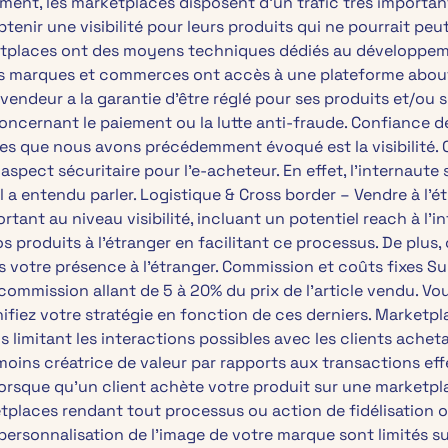
ent, les marketplaces disposent d’un trafic très importan
ir une visibilité pour leurs produits qui ne pourrait peut ê
tplaces ont des moyens techniques dédiés au développemen
es marques et commerces ont accès à une plateforme abouti
endeur a la garantie d’être réglé pour ses produits et/ou s
ncernant le paiement ou la lutte anti-fraude. Confiance de
 que nous avons précédemment évoqué est la visibilité. Cet
spect sécuritaire pour l’e-acheteur. En effet, l’internaute
il a entendu parler. Logistique & Cross border – Vendre à l
ant au niveau visibilité, incluant un potentiel reach à l’
s produits à l’étranger en facilitant ce processus. De plu
lus votre présence à l’étranger. Commission et coûts fixes S
mmission allant de 5 à 20% du prix de l’article vendu. Vo
ifiez votre stratégie en fonction de ces derniers. Marketpl
limitant les interactions possibles avec les clients acheta
ins créatrice de valeur par rapports aux transactions effe
 lorsque qu’un client achète votre produit sur une marketpla
tplaces rendant tout processus ou action de fidélisation ou
personnalisation de l’image de votre marque sont limités s