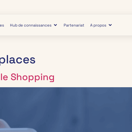
ies
Hub de connaissances
Partenariat
A propos
places
le Shopping