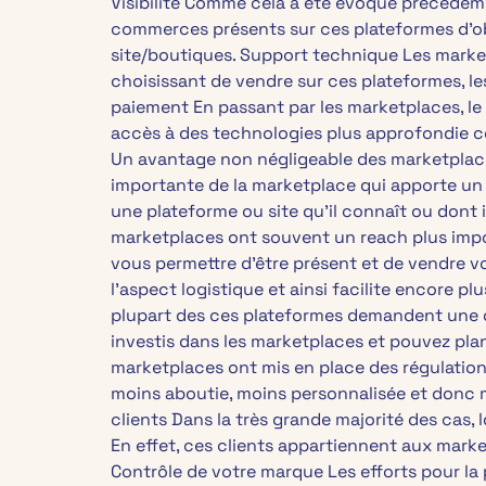
Visibilité Comme cela a été évoqué précédemm
commerces présents sur ces plateformes d’obten
site/boutiques. Support technique Les marke
choisissant de vendre sur ces plateformes, l
paiement En passant par les marketplaces, le v
accès à des technologies plus approfondie co
Un avantage non négligeable des marketplaces
importante de la marketplace qui apporte un a
une plateforme ou site qu’il connaît ou dont 
marketplaces ont souvent un reach plus import
vous permettre d’être présent et de vendre vo
l’aspect logistique et ainsi facilite encore p
plupart des ces plateformes demandent une co
investis dans les marketplaces et pouvez plan
marketplaces ont mis en place des régulations 
moins aboutie, moins personnalisée et donc mo
clients Dans la très grande majorité des cas,
En effet, ces clients appartiennent aux marke
Contrôle de votre marque Les efforts pour la 