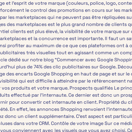
e et l’esprit de votre marque (couleurs, police, logo, conte
as forcément le control des promotions en cours sur les ma
par les marketplaces qui ne peuvent pas être répliquées sur
ges des marketplaces est le plus grand nombre de clients 
el clients est plus élevé, la visibilité de votre marque sur 
ketplaces et la concurrence est importante. Il faut un sav
ainsi profiter au maximum de ce que ces plateformes ont à 
icitaires très visuelles tout en agissant comme un compar
ticle dédié sur notre blog “Commencer avec Google Shoppin
d’hui plus de 74% des clic publicitaires sur Google. Décou
ichage des encarts Google Shopping en haut de page et sur le
isibilité qui est difficile à atteindre par le référencement
our vos produits et votre marque. Prospects qualifiés Le pr
ts effectué par l’internaute. Ce dernier est donc un prosp
rnir pour convertir cet internaute en client. Propriété du c
été. En effet, les annonces Shopping renvoient l’internaute
ez donc un client supplémentaire. C’est aspect est particu
incluses dans votre CRM. Contôle de votre image Sur ce mé
 vous conviennent avec les visuels que vous avez choisi. C