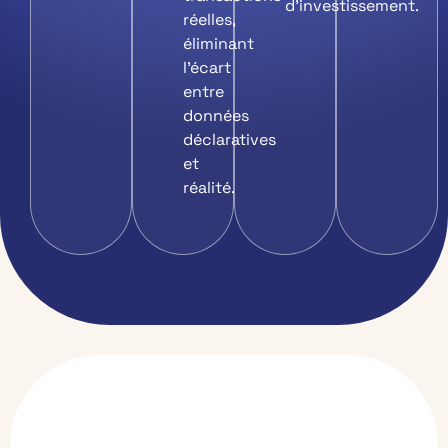
d’investissement.
réelles,
éliminant
l’écart
entre
données
déclaratives
et
réalité.