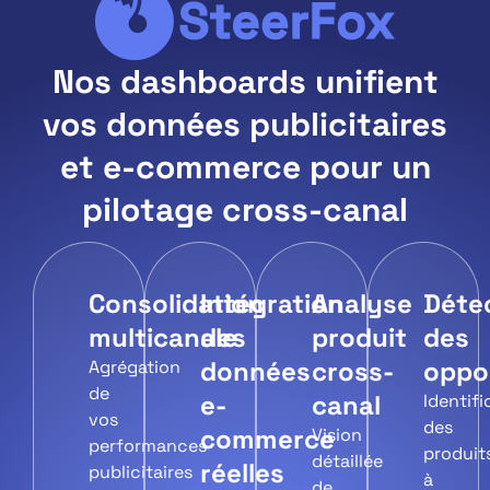
Nos dashboards unifient
vos données publicitaires
et e-commerce pour un
pilotage cross-canal
Consolidation
Intégration
Analyse
Déte
multicanale
des
produit
des
données
cross-
oppo
Agrégation
de
e-
canal
Identifi
vos
des
commerce
Vision
performances
produit
détaillée
réelles
publicitaires
à
de