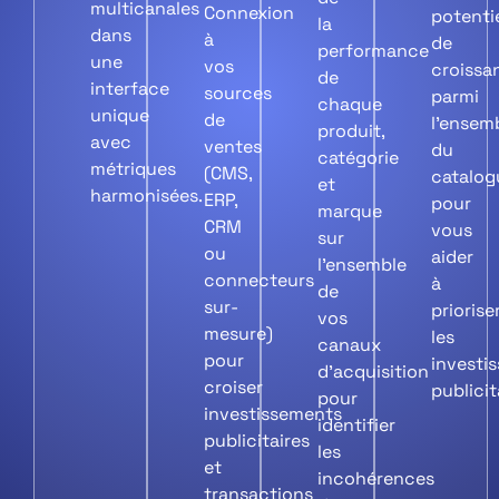
multicanales
Connexion
potenti
la
dans
à
de
performance
une
vos
croissa
de
interface
sources
parmi
chaque
unique
de
l’ensem
produit,
avec
ventes
du
catégorie
métriques
(CMS,
catalog
et
harmonisées.
ERP,
pour
marque
CRM
vous
sur
ou
aider
l’ensemble
connecteurs
à
de
sur-
priorise
vos
mesure)
les
canaux
pour
investi
d’acquisition
croiser
publicit
pour
investissements
identifier
publicitaires
les
et
incohérences
transactions