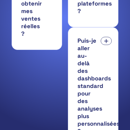
obtenir
plateformes
mes
?
ventes
réelles
?
Puis-je
aller
au-
delà
des
dashboards
standard
pour
des
analyses
plus
personnalisées