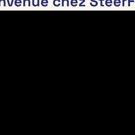
nvenue chez SteerF