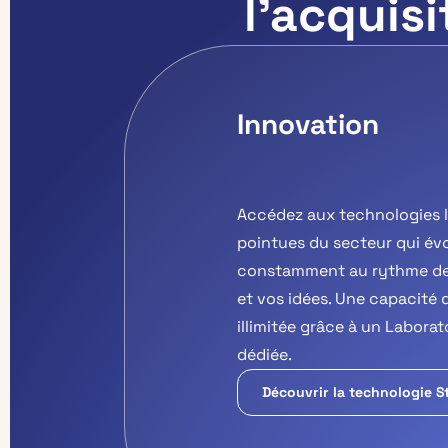
l’acquis
Innovation
Accédez aux technologies l
pointues du secteur qui év
constamment au rythme de
et vos idées. Une capacité 
illimitée grâce à un Labora
dédiée.
Découvrir la technologie S