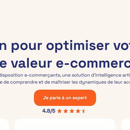
ies
Hub de connaissances
Partenariat
A propos
on pour optimiser vo
e valeur e-commer
isposition e-commerçants, une solution d’intelligence artif
e de comprendre et de maîtriser les dynamiques de leur acq
Je parle à un expert
4.8/5