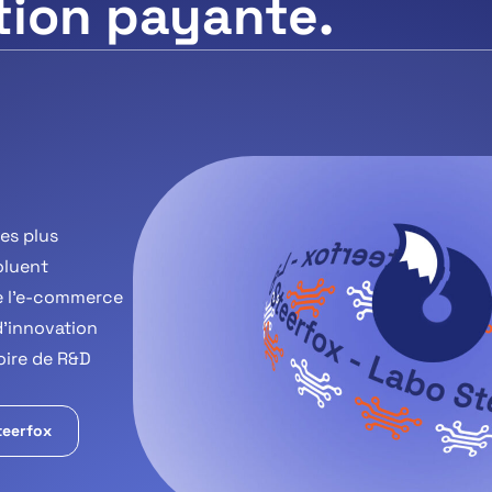
ition payante.
es plus
oluent
 l’e-commerce
d’innovation
toire de R&D
teerfox