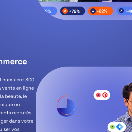
ommerce
ui cumulent 300
 vente en ligne
la beauté, le
ronique ou
tants recrutés
nger dans votre
ulser vos