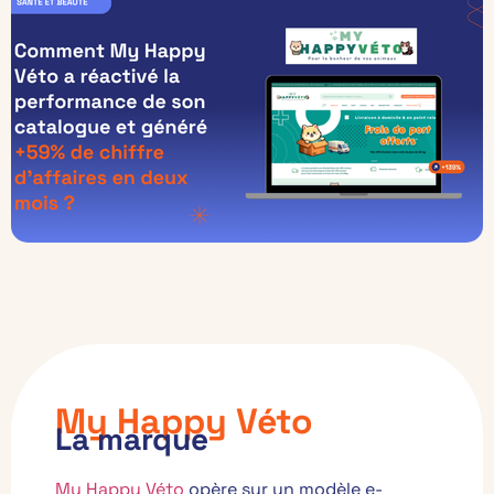
My Happy Véto
La marque
My Happy Véto
opère sur un modèle e-