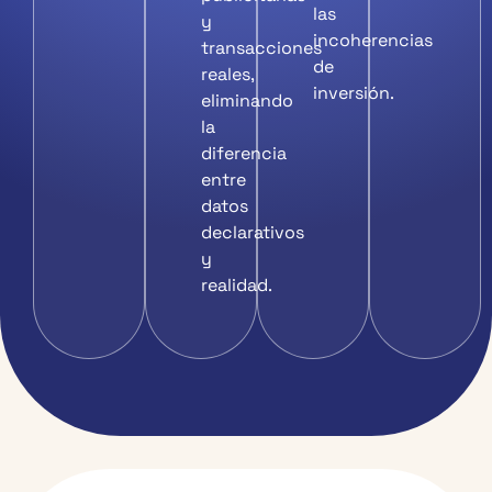
las
y
incoherencias
transacciones
de
reales,
inversión.
eliminando
la
diferencia
entre
datos
declarativos
y
realidad.