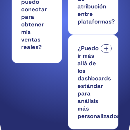
puedo
atribución
conectar
entre
para
plataformas?
obtener
mis
ventas
reales?
¿Puedo
ir más
allá de
los
dashboards
estándar
para
análisis
más
personalizados?