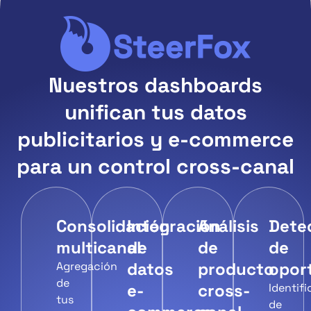
Nuestros dashboards
unifican tus datos
publicitarios y e-commerce
para un control cross-canal
Consolidación
Integración
Análisis
Dete
multicanal
de
de
de
datos
producto
opor
Agregación
de
e-
cross-
Identif
tus
de