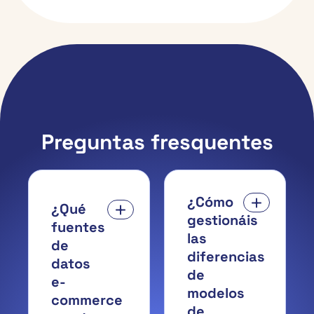
Preguntas fresquentes
¿Cómo
¿Qué
gestionáis
fuentes
las
de
diferencias
datos
de
e-
modelos
commerce
de