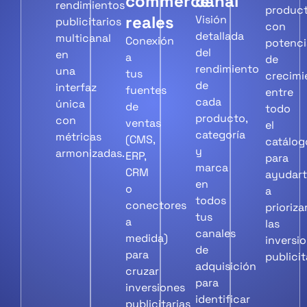
commerce
canal
rendimientos
produc
reales
Visión
publicitarios
con
detallada
multicanal
Conexión
potenci
del
en
a
de
rendimiento
una
tus
crecimi
de
interfaz
fuentes
entre
cada
única
de
todo
producto,
con
ventas
el
categoría
métricas
(CMS,
catálog
y
armonizadas.
ERP,
para
marca
CRM
ayudar
en
o
a
todos
conectores
prioriza
tus
a
las
canales
medida)
inversi
de
para
publicit
adquisición
cruzar
para
inversiones
identificar
publicitarias