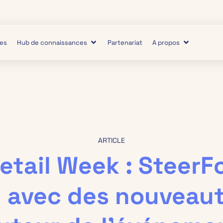
ies
Hub de connaissances
Partenariat
A propos
ARTICLE
Retail Week : SteerF
 avec des nouveaut