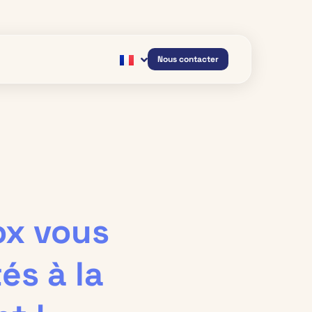
Nous contacter
ox vous
és à la