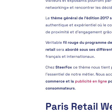
visiteurs et exposants pourront par
networking» et rencontrer les décid
Le
thème général de l’édition 2017 se
authentique et expérientiel où le 
de proximité et d’engagement grâce
Véritable
fil rouge du programme d
retail
sera
abordé sous ses différent
français et internationaux.
Chez
SteerFox
ce thème nous tient p
l’essentiel de notre métier. Nous 
commerce et la
publicité en ligne
po
consommateurs
.
Paris Retail W