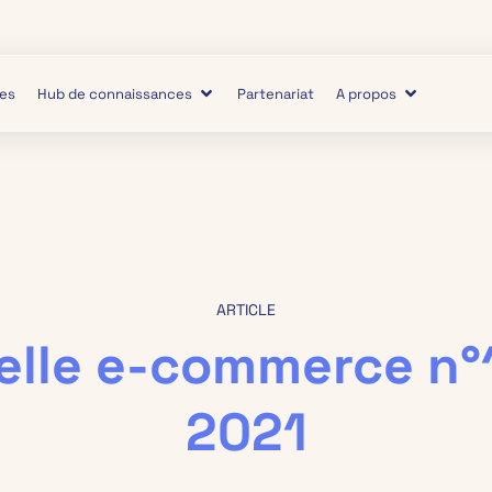
ies
Hub de connaissances
Partenariat
A propos
ARTICLE
lle e-commerce n°1
2021